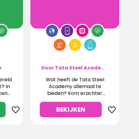
o
Door Tata Steel Academy
ereld
Wat heeft de Tata Steel
? In
Academy allemaal te
ken
bieden? Kom erachter
or te
tijdens een bedrijfsbezoek!
BEKIJKEN
en
wste