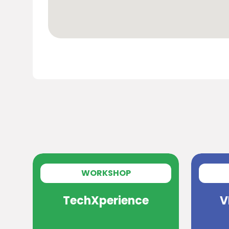
WORKSHOP
TechXperience
V