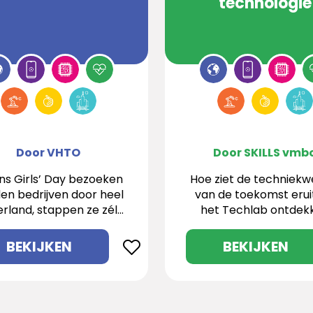
technologie
Door VHTO
Door SKILLS vmb
ens Girls’ Day bezoeken
Hoe ziet de techniekw
en bedrijven door heel
van de toekomst eruit
rland, stappen ze zélf
het Techlab ontdek
de werkvloer op en
leerlingen het zelf do
tdekken ze al doende
programmeren,
BEKIJKEN
BEKIJKEN
e toffe carrièrekansen
ontwerpen, testen 
 techniek en IT biedt!
werken met de nieu
technologieën.