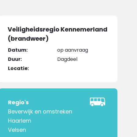
Veiligheidsregio Kennemerland
(brandweer)
Datum:
op aanvraag
Duur:
Dagdeel
Locatie:
Regio's
Beverwijk en omstreken
Haarlem
Velsen