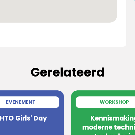
Gerelateerd
EVENEMENT
WORKSHOP
HTO Girls' Day
Kennismakin
moderne techni