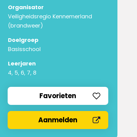
Organisator
Veiligheidsregio Kennemerland
(brandweer)
Doelgroep
Basisschool
Leerjaren
4, 5, 6, 7, 8
Favorieten
Aanmelden