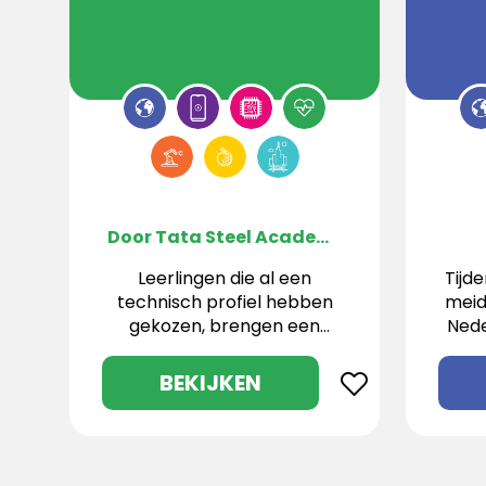
Door Tata Steel Academy
Leerlingen die al een
Tijd
technisch profiel hebben
meid
gekozen, brengen een
Nede
bezoek aan de Tata Steel
Academy om te zien wat
on
BEKIJKEN
er allemaal mogelijk is
welk
in