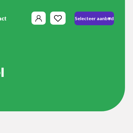
act
l