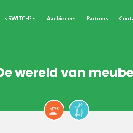
t is SWITCH?
Aanbieders
Partners
Cont
De wereld van meube