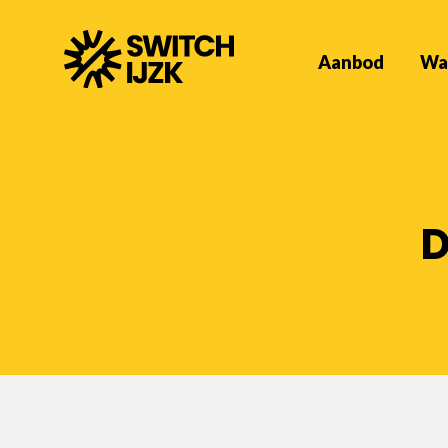
Aanbod
Wa
D