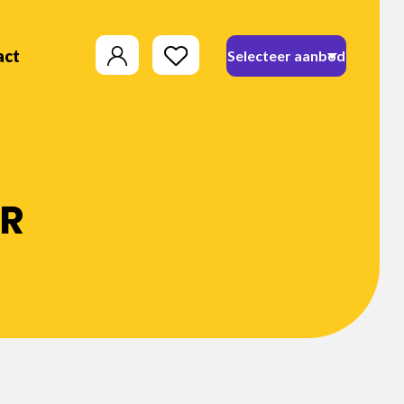
act
VR