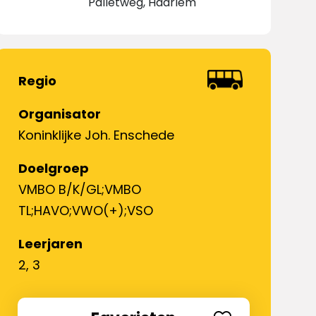
Palletweg, Haarlem
Regio
Organisator
Koninklijke Joh. Enschede
Doelgroep
VMBO B/K/GL;VMBO
TL;HAVO;VWO(+);VSO
Leerjaren
2, 3