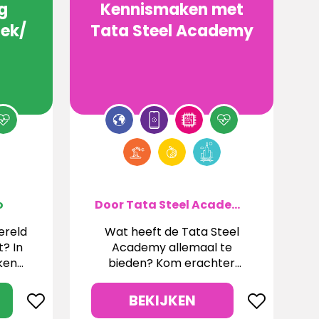
g
Kennismaken met
ek/
Tata Steel Academy
o
Door Tata Steel Academy
ereld
Wat heeft de Tata Steel
? In
Academy allemaal te
ken
bieden? Kom erachter
or te
tijdens een bedrijfsbezoek!
BEKIJKEN
en