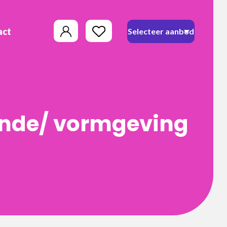
act
unde/ vormgeving