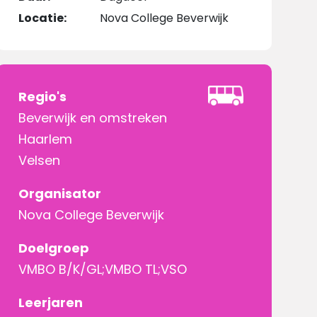
Locatie:
Nova College Beverwijk
Regio's
Beverwijk en omstreken
Haarlem
Velsen
Organisator
Nova College Beverwijk
Doelgroep
VMBO B/K/GL;VMBO TL;VSO
Leerjaren