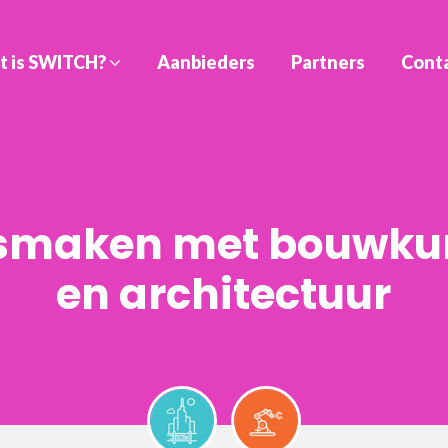
t is SWITCH?
Aanbieders
Partners
Cont
nismaken met bouwk
en architectuur