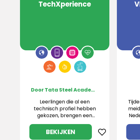
TechXperience
V
Door Tata Steel Academy
Leerlingen die al een
Tijd
technisch profiel hebben
meid
gekozen, brengen een
Nede
bezoek aan de Tata Steel
Academy om te zien wat
on
BEKIJKEN
er allemaal mogelijk is
welk