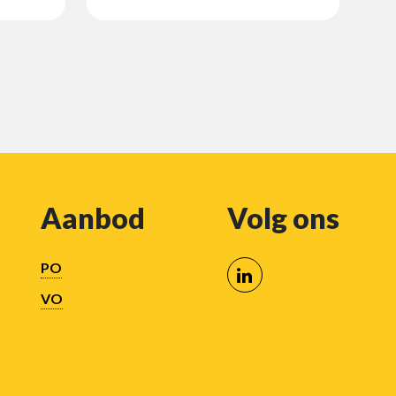
wste
Aanbod
Volg ons
PO
VO