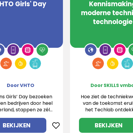
HTO Girls' Day
Kennismakin
moderne techni
technologie
Door VHTO
Door SKILLS vmb
ens Girls’ Day bezoeken
Hoe ziet de techniekw
en bedrijven door heel
van de toekomst eruit
rland, stappen ze zélf
het Techlab ontdek
de werkvloer op en
leerlingen het zelf do
tdekken ze al doende
programmeren,
BEKIJKEN
BEKIJKEN
e toffe carrièrekansen
ontwerpen, testen 