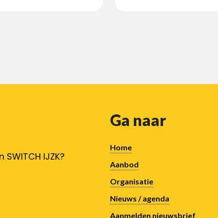
 techniek en IT biedt!
werken met de nieu
technologieën.
Ga naar
Home
an SWITCH IJZK?
Aanbod
Organisatie
Nieuws / agenda
Aanmelden nieuwsbrief