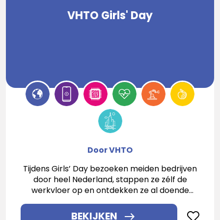
VHTO Girls' Day
Door VHTO
Tijdens Girls’ Day bezoeken meiden bedrijven
door heel Nederland, stappen ze zélf de
werkvloer op en ontdekken ze al doende
welke toffe carrièrekansen in techniek en IT
biedt!
BEKIJKEN