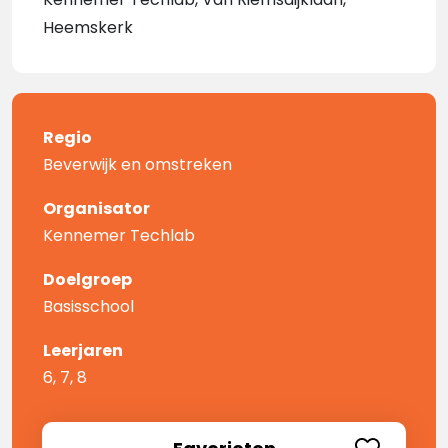
Heemskerk
Regio
Beverwijk en omstreken
Organisator
Kennemer Techlab
Doelgroep
Basisschool
Leerjaren
6, 7, 8