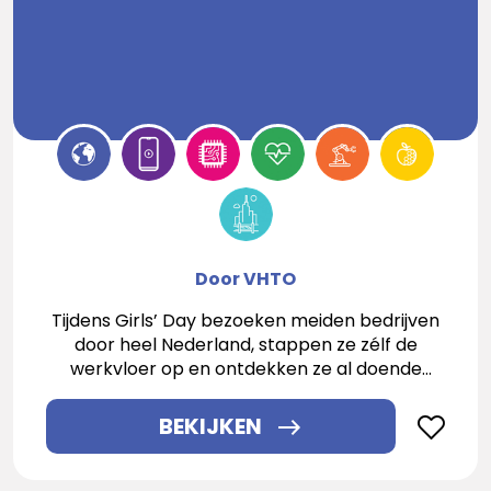
Door VHTO
Tijdens Girls’ Day bezoeken meiden bedrijven
door heel Nederland, stappen ze zélf de
werkvloer op en ontdekken ze al doende
welke toffe carrièrekansen in techniek en IT
biedt!
BEKIJKEN