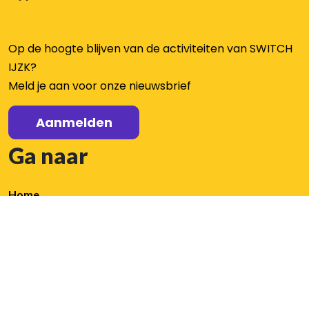
Op de hoogte blijven van de activiteiten van SWITCH
IJZK?
Meld je aan voor onze nieuwsbrief
Aanmelden
Ga naar
Home
Aanbod
Aanbod
Organisatie
Nieuws / agenda
PO
Aanmelden nieuwsbrief
VO