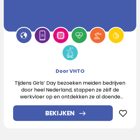
Door VHTO
Tijdens Girls’ Day bezoeken meiden bedrijven
door heel Nederland, stappen ze zélf de
werkvloer op en ontdekken ze al doende
welke toffe carrièrekansen in techniek en IT
biedt!
BEKIJKEN