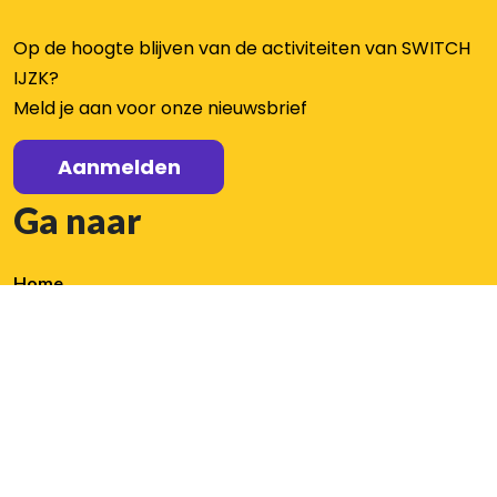
Op de hoogte blijven van de activiteiten van SWITCH
IJZK?
Meld je aan voor onze nieuwsbrief
Aanmelden
Ga naar
Home
Aanbod
Aanbod
Organisatie
Nieuws / agenda
PO
Aanmelden nieuwsbrief
VO