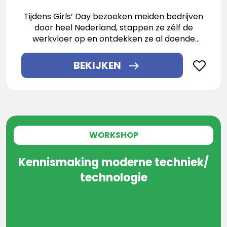
Tijdens Girls’ Day bezoeken meiden bedrijven
door heel Nederland, stappen ze zélf de
werkvloer op en ontdekken ze al doende
welke toffe carrièrekansen in techniek en IT
biedt!
BEKIJKEN
WORKSHOP
Kennismaking moderne techniek/
technologie