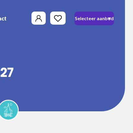
act
027