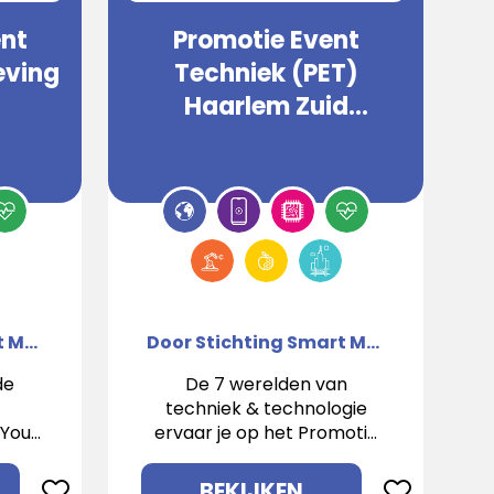
ent
Promotie Event
eving
Techniek (PET)
Haarlem Zuid
Kennemerland
Door Stichting Smart Makers Network
Door Stichting Smart Makers Network
de
De 7 werelden van
techniek & technologie
 Your
ervaar je op het Promotie
Event Techniek Haarlem
Zuid Kennemerland!
BEKIJKEN