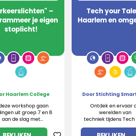
rkeerslichten" –
Tech your Tal
rammeer je eigen
Haarlem en omg
stoplicht!
or Haarlem College
 deze workshop gaan
Ontdek en ervaar 
lingen uit groep 7 en 8
werelden van
aan de slag met
techniek tijdens Tech
t programmeren van
Talent!
een verkeerslicht!
BEKIJKEN
BEKIJKEN