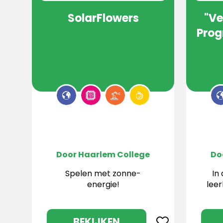
SolarFlowers
"Ve
Prog
Door Haarlem College
Do
Spelen met zonne-
In
energie!
leer
he
BEKIJKEN