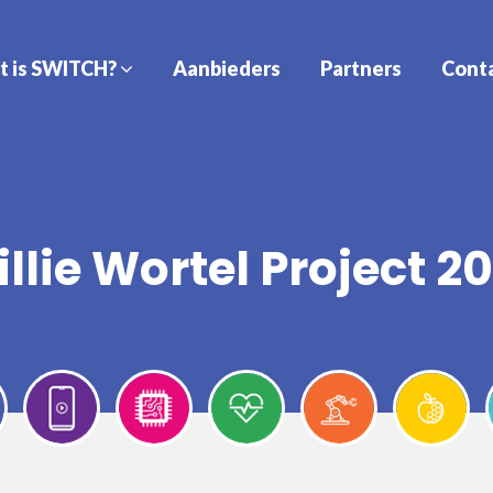
t is SWITCH?
Aanbieders
Partners
Cont
llie Wortel Project 2