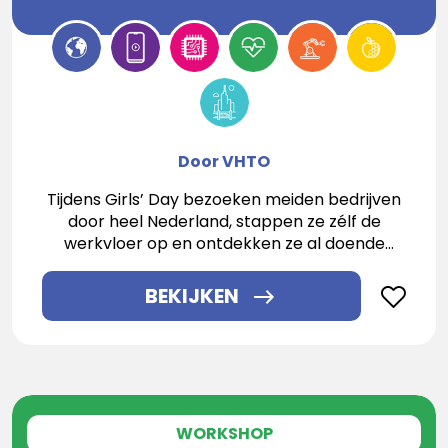
Door VHTO
Tijdens Girls’ Day bezoeken meiden bedrijven
door heel Nederland, stappen ze zélf de
werkvloer op en ontdekken ze al doende
welke toffe carrièrekansen in techniek en IT
biedt!
BEKIJKEN
WORKSHOP