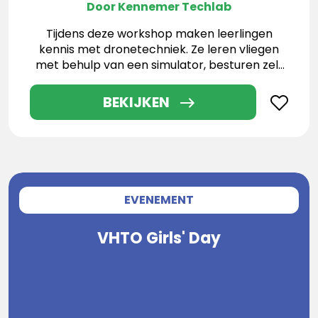
Door Kennemer Techlab
Tijdens deze workshop maken leerlingen
kennis met dronetechniek. Ze leren vliegen
met behulp van een simulator, besturen zelf
een drone en ontdekken de basis van
programmeren en besturingstechniek.
BEKIJKEN
EVENEMENT
VHTO Girls' Day