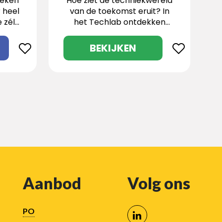
oeken
Hoe ziet de techniekwereld
 heel
van de toekomst eruit? In
 zélf
het Techlab ontdekken
n
leerlingen het zelf door te
nde
programmeren,
BEKIJKEN
ansen
ontwerpen, testen en
dt!
werken met de nieuwste
technologieën.
Aanbod
Volg ons
PO