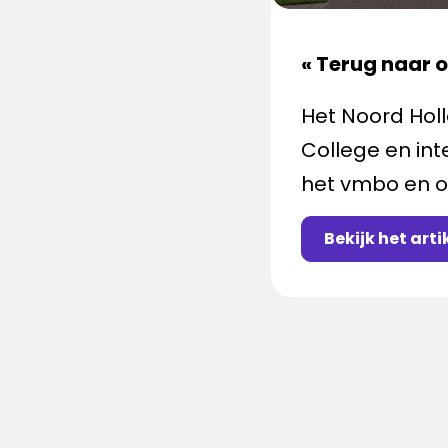
« Terug naar 
Het Noord Hol
College en int
het vmbo en o
Bekijk het arti