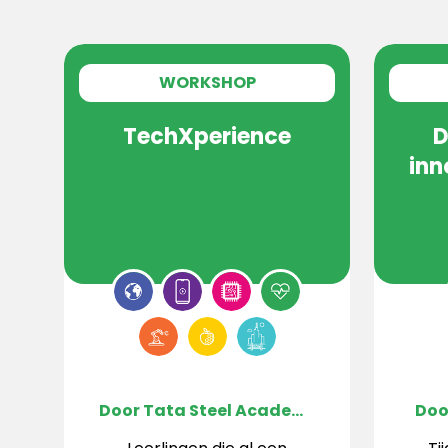
WORKSHOP
TechXperience
D
inn
Door Tata Steel Academy
Doo