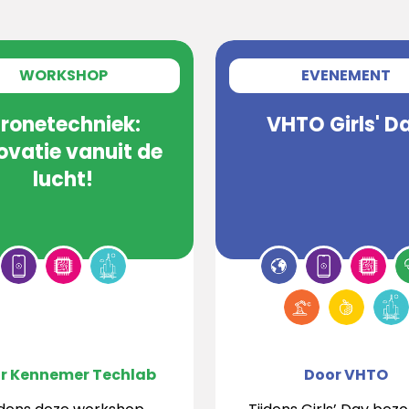
WORKSHOP
EVENEMENT
ronetechniek:
VHTO Girls' D
ovatie vanuit de
lucht!
r Kennemer Techlab
Door VHTO